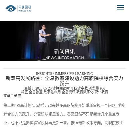
跳到文章正文
新闻资讯
NEWS INFORMATION
INSIGHTS / IMMERSIVE LEARNING
新双高发展路径：全息教室建设助力高职院校综合实力
跃升
更新于 2026-05-20
计算阅读时间
统计字数
浏览量
986
标签
全息教室
数字化应用
全息资讯
教育数字化
职业教育
文章目录
☰
第二期“双高计划”启动后，越来越多高职院校开始重新审视一个问题: 学校
综合实力的跃升，究竟该从哪里发力。答案显然不只是新增几个重点专
业，也不只是把实验室设备再更新一轮。按照最新政策导向，高职院校比