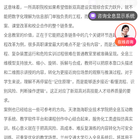
这意味着，一所高职院校如果希望借新双高建设实现综合实力跃升，就不
咨询全息显示系统
能把数字化理解为信息部门单独负责的工程，而应把它嵌入人才培养方
案、课堂改革和校企合作的整个链条里。
全息教室的价值，正在于它能把这条链条中的几个关键环节连起来。以课
程改革为例，很多高职课堂最大的难点不是“没有内容”，而是企业真实流
程、复杂装置运行和危险实训过程很难在普通教室里被准确呈现。全息三
维模型支持放大、缩小、旋转、拆解与合成，教师可以把原本靠口头描述
和二维图示讲授的内容，转化为更接近岗位场景的观察与推演过程。对于
学生来说，理解不再停留在“记住原理”，而是能够逐步接近“看懂流程、识
别风险、判断操作逻辑”。这正对应了新双高对高技能人才培养质量的要
求。
案例也已经给出一些可参考的方向。天津渤海职业技术学院把全息互动教
学系统、教学软件平台和课程创作中心结合起来，服务化工类虚拟仿真实
训，核心意义就在于把高风险、高成本、难反复演练的内容转化为可安全
训练、可重复优化的教学场景。兰州交通大学引入全息系统后，将其用于