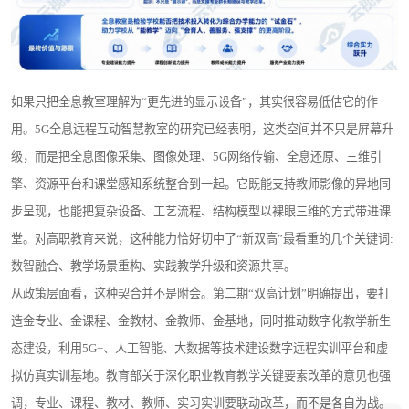
如果只把全息教室理解为“更先进的显示设备”，其实很容易低估它的作
用。5G全息远程互动智慧教室的研究已经表明，这类空间并不只是屏幕升
级，而是把全息图像采集、图像处理、5G网络传输、全息还原、三维引
擎、资源平台和课堂感知系统整合到一起。它既能支持教师影像的异地同
步呈现，也能把复杂设备、工艺流程、结构模型以裸眼三维的方式带进课
堂。对高职教育来说，这种能力恰好切中了“新双高”最看重的几个关键词:
数智融合、教学场景重构、实践教学升级和资源共享。
从政策层面看，这种契合并不是附会。第二期“双高计划”明确提出，要打
造金专业、金课程、金教材、金教师、金基地，同时推动数字化教学新生
态建设，利用5G+、人工智能、大数据等技术建设数字远程实训平台和虚
拟仿真实训基地。教育部关于深化职业教育教学关键要素改革的意见也强
调，专业、课程、教材、教师、实习实训要联动改革，而不是各自为战。