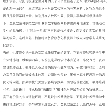
增加设备。它把传统课堂里分开的几个环节重新连了起来: 教师讲授不再只
是面对平面课件，三维资源不再只是实验室里的补充材料，远程互动也不
再只是看屏幕听声音。特别是在多校区协同、资源共享和课程录播场景
下，全息教室可以把教师影像和教学模型同步传输到异地课堂，增强远程
学生的临场感，让“同上一堂课”不再只是技术接通，而更接近真实的共同
学习场景。这种变化，恰恰符合教育数字化从资源上线走向教学方式重构
的趋势。
当然，也要避免把全息教室写成无所不能的答案。它确实能够帮助学生更
立体地感知三维教学内容，但前提是课程设计本身适合三维化表达，资源
建设能够跟上，教师也具备足够的数字化教学能力。研究同样指出，全息
教室目前仍面临建设成本较高、资源制作复杂、图像与真实环境融合仍需
优化等问题。如果学校只关注设备展示效果，而忽视课程适配、教师培训
和使用场景设计，那么所谓“未来课堂”很可能只停留在短暂的新鲜感上。
真正有价值的未来课堂环境，不是让技术替代教学，而是让技术帮助学生
更好地理解知识、参与课堂和建立认知。全息教室之所以值得期待，正在