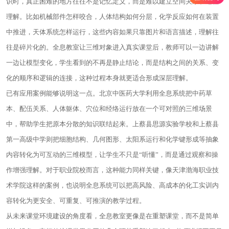
识时，真正困难的地方往往不是记忆定义，而是难以建立空间关系和过程
理解。比如机械部件怎样咬合，人体结构如何分层，化学反应如何在装置
中推进，天体系统怎样运行，这些内容如果只靠图片和语言描述，理解往
往是碎片化的。全息教室让三维对象进入真实课堂后，教师可以一边讲解
一边让模型变化，学生看到的不再是静止结论，而是结构之间的关系、变
化的顺序和逻辑的连接，这种过程本身就更适合形成深层理解。
已有应用案例能够说明这一点。北京中医药大学利用全息系统把中药草
本、配伍关系、人体躯体、穴位和经络运行放在一个可对照的三维场景
中，帮助学生把原本分散的知识联结起来。上蔡县思源实验学校和上蔡县
第一高级中学则把细胞结构、几何图形、太阳系运行和化学键形成等抽象
内容转化为可互动的三维模型，让学生不只是“听懂”，而是通过观察和操
作增强理解。对于职业院校而言，这种能力同样关键，像天津渤海职业技
术学院这样的案例，也说明全息系统可以把高风险、高成本的化工实训内
容转化为更安全、可重复、可推演的教学过程。
从未来课堂环境建设的角度看，全息教室更像是在重塑课堂，而不是简单