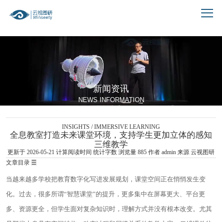
跳到文章正文
新闻资讯
NEWS INFORMATION
INSIGHTS / IMMERSIVE LEARNING
全息教室打造未来课堂环境，支持学生更加立体的感知
三维教学
更新于 2026-05-21
计算阅读时间
统计字数
浏览量
885
作者
admin
来源 云视图研
文章目录
☰
当越来越多学校把教育数字化写进发展规划，课堂空间正在悄悄发生变
化。过去，很多所谓“智慧课堂”的提升，更多集中在屏幕更大、平台更
多、资源更全，但学生面对复杂知识时，理解方式并没有根本改变。尤其