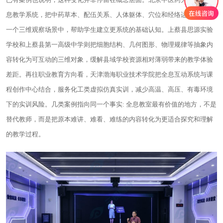
息教学系统，把中药草本、配伍关系、人体躯体、穴位和经络运行放到同
一个三维观察场景中，帮助学生建立更系统的基础认知。上蔡县思源实验
学校和上蔡县第一高级中学则把细胞结构、几何图形、物理规律等抽象内
容转化为可互动的三维对象，缓解县域学校资源相对薄弱带来的教学体验
差距。再往职业教育方向看，天津渤海职业技术学院把全息互动系统与课
程创作中心结合，服务化工类虚拟仿真实训，减少高温、高压、有毒环境
下的实训风险。几类案例指向同一个事实: 全息教室最有价值的地方，不是
替代教师，而是把原本难讲、难看、难练的内容转化为更适合探究和理解
的教学过程。