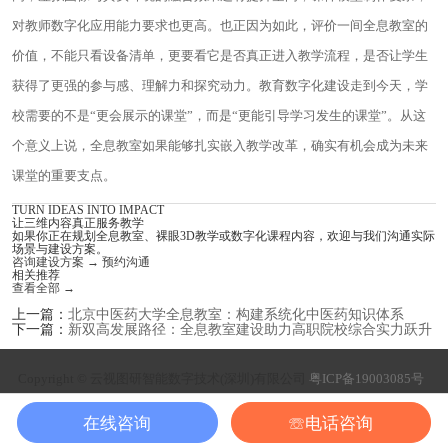
对教师数字化应用能力要求也更高。也正因为如此，评价一间全息教室的
价值，不能只看设备清单，更要看它是否真正进入教学流程，是否让学生
获得了更强的参与感、理解力和探究动力。教育数字化建设走到今天，学
校需要的不是“更会展示的课堂”，而是“更能引导学习发生的课堂”。从这
个意义上说，全息教室如果能够扎实嵌入教学改革，确实有机会成为未来
课堂的重要支点。
TURN IDEAS INTO IMPACT
让三维内容真正服务教学
如果你正在规划全息教室、裸眼3D教学或数字化课程内容，欢迎与我们沟通实际
场景与建设方案。
咨询建设方案
→
预约沟通
相关推荐
查看全部
→
上一篇：
北京中医药大学全息教室：构建系统化中医药知识体系
下一篇：
新双高发展路径：全息教室建设助力高职院校综合实力跃升
Copyright © 云视图研智能数字技术(深圳)有限公司
粤ICP备19003085号
在线咨询
☏电话咨询