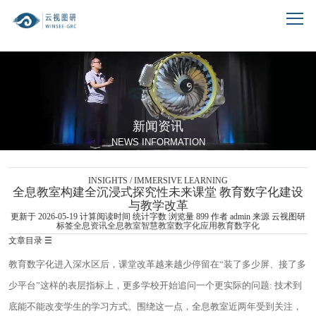
跳到文章正文
新闻资讯
NEWS INFORMATION
INSIGHTS / IMMERSIVE LEARNING
全息教室构建全沉浸式探究性未来课堂 教育数字化建设
与教学改革
更新于 2026-05-19
计算阅读时间
统计字数
浏览量
899
作者
admin
来源 云视图研
标签
全息资讯
全息教室
智慧教室
数字化应用
教育数字化
文章目录
☰
教育数字化进入深水区后，课堂改革越来越少停留在“装了多少屏、接了多
少平台”这样的表层指标上，更多学校开始追问一个更实际的问题: 技术到
底能不能改变学生的学习方式。围绕这一点，全息教室近两年受到关注，