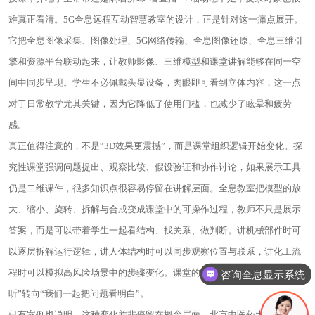
难真正看清。5G全息远程互动智慧教室的设计，正是针对这一痛点展开。
它把全息图像采集、图像处理、5G网络传输、全息图像还原、全息三维引
擎和资源平台联动起来，让教师影像、三维模型和课堂讲解能够在同一空
间中同步呈现。学生不必佩戴头显设备，肉眼即可看到立体内容，这一点
对于日常教学尤其关键，因为它降低了使用门槛，也减少了眩晕和疲劳
感。
真正值得注意的，不是“3D效果更震撼”，而是课堂组织逻辑开始变化。探
究性课堂强调问题提出、观察比较、假设验证和协作讨论，如果展示工具
仍是二维课件，很多知识点很容易停留在讲解层面。全息教室把模型的放
大、缩小、旋转、拆解与合成变成课堂中的可操作过程，教师不只是展示
答案，而是可以带着学生一起看结构、找关系、做判断。讲机械部件时可
以逐层拆解运行逻辑，讲人体结构时可以同步观察位置与联系，讲化工流
程时可以模拟高风险场景中的步骤变化。课堂的重点因此从“我讲给你
咨询全息显示系统
听”转向“我们一起把问题看明白”。
已有案例也说明，这种变化并非停留在概念层面。北京中医药大学借助全