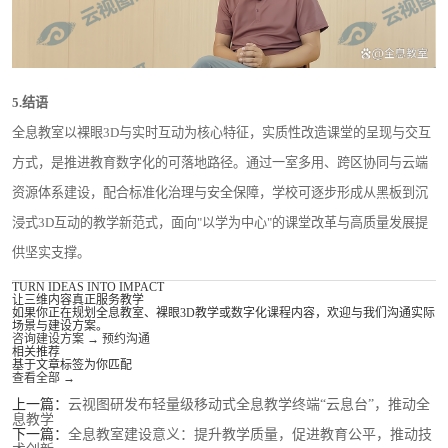
5.
结语
全息教室以裸眼3D与实时互动为核心特征，实质性改造课堂的呈现与交互
方式，是推进教育数字化的可落地路径。通过一室多用、跨区协同与云端
资源体系建设，配合标准化治理与安全保障，学校可逐步形成从黑板到沉
浸式3D互动的教学新范式，面向"以学为中心"的课堂改革与高质量发展提
供坚实支撑。
TURN IDEAS INTO IMPACT
让三维内容真正服务教学
如果你正在规划全息教室、裸眼3D教学或数字化课程内容，欢迎与我们沟通实际
场景与建设方案。
咨询建设方案
→
预约沟通
相关推荐
基于文章标签为你匹配
查看全部
→
上一篇：
云视图研发布轻量级移动式全息教学终端“云息台”，推动全
息教学
下一篇：
全息教室建设意义：提升教学质量，促进教育公平，推动技