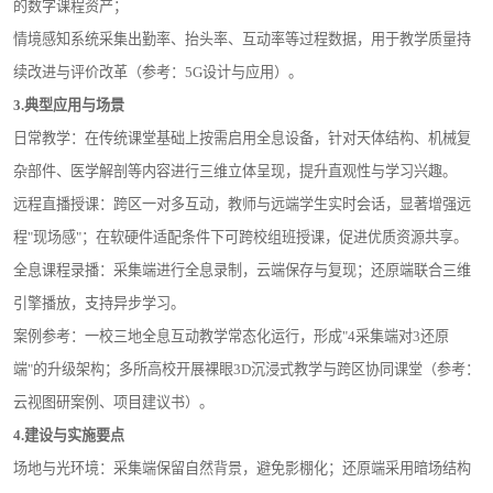
的数字课程资产；
情境感知系统采集出勤率、抬头率、互动率等过程数据，用于教学质量持
续改进与评价改革（参考：5G设计与应用）。
3.
典型应用与场景
日常教学：在传统课堂基础上按需启用全息设备，针对天体结构、机械复
杂部件、医学解剖等内容进行三维立体呈现，提升直观性与学习兴趣。
远程直播授课：跨区一对多互动，教师与远端学生实时会话，显著增强远
程"现场感"；在软硬件适配条件下可跨校组班授课，促进优质资源共享。
全息课程录播：采集端进行全息录制，云端保存与复现；还原端联合三维
引擎播放，支持异步学习。
案例参考：一校三地全息互动教学常态化运行，形成"4采集端对3还原
端"的升级架构；多所高校开展裸眼3D沉浸式教学与跨区协同课堂（参考：
云视图研案例、项目建议书）。
4.
建设与实施要点
场地与光环境：采集端保留自然背景，避免影棚化；还原端采用暗场结构