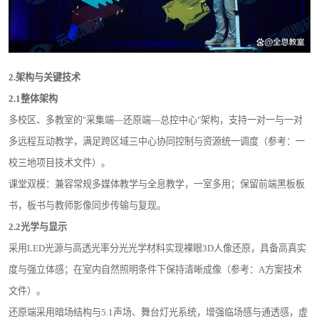
2.
架构与关键技术
2.1
整体架构
多校区、多教室的"采集端—还原端—总控中心"架构，支持一对一与一对
多远程互动教学，满足跨区域三中心协同控制与资源统一调度（参考：一
校三地项目技术文件）。
课堂双模：兼容常规多媒体教学与全息教学，一室多用；保留前端黑板板
书，板书与教师影像同步传输与复现。
2.2
光学与显示
采用LED光源与高透光率分光光学材料实现裸眼3D人像还原，具备高真实
度与强立体感；在室内自然照明条件下保持清晰成像（参考：A方案技术
文件）。
还原端采用暗场结构与5.1声场、舞台灯光系统，增强临场感与通透感，虚