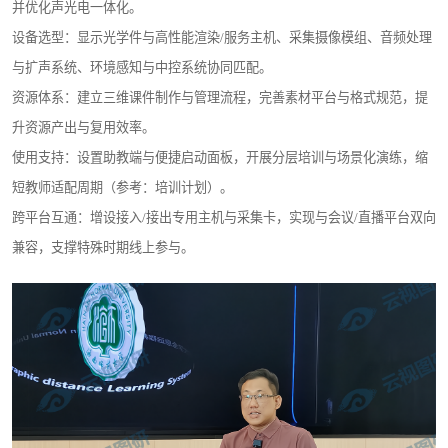
并优化声光电一体化。
设备选型：显示光学件与高性能渲染/服务主机、采集摄像模组、音频处理
与扩声系统、环境感知与中控系统协同匹配。
资源体系：建立三维课件制作与管理流程，完善素材平台与格式规范，提
升资源产出与复用效率。
使用支持：设置助教端与便捷启动面板，开展分层培训与场景化演练，缩
短教师适配周期（参考：培训计划）。
跨平台互通：增设接入/接出专用主机与采集卡，实现与会议/直播平台双向
兼容，支撑特殊时期线上参与。