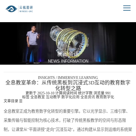
跳到文章正文
新闻资讯
NEWS INFORMATION
INSIGHTS / IMMERSIVE LEARNING
全息教室革命：从传统黑板到沉浸式3D互动的教育数字
化转型之路
更新于 2025-10-10
计算阅读时间
统计字数
浏览量
991
标签
全息教室
互动教学
数字化应用
全息资讯
教育数字化
文章目录
☰
全息教室正成为教育数字化转型的重要引擎。它以光学显示、三维引擎、
采集传输与智能控制为核心技术，打破了传统黑板教学的空间与形态限
制，让课堂从"平面讲授"走向"沉浸互动"。通过构建从显示到运维的系统架