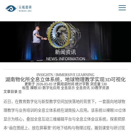
跳到文章正文
新闻资讯
NEWS INFORMATION
INSIGHTS / IMMERSIVE LEARNING
湖南物化所全息立体系统，地球物理教学实现3D可视化
更新于 2026-03-03
计算阅读时间
统计字数
浏览量
530
标签
裸眼3D
数字化应用
全息显示
全息资讯
3D教学资源
文章目录
☰
近日，在教育数字化与新型教学空间加快落地的背景下，一套面向地球物
理教学与业务培训的全息立体系统在湖南投入应用。该系统以裸眼3D立体
显示为核心，叠加全息互动三维编辑平台与全息立体会议系统，探索把原
本“画在图纸上、放在屏幕里”的地下结构与物理过程，搬到课堂与研讨现