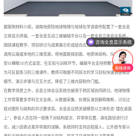
据案例材料介绍，湖南地质院地球物理与地球化学调查所配置了一套全息
立体显示终端、一套全息互动三维编辑平台以及一套全息立体会议系统，
咨询全息显示系统
围绕课程教学、项目研讨与成果展示形成组合应用。在课堂中，授课者可
调用云端或本地的三维资源，将地震勘探剖面、地质体结构、仪器设备模
型以裸眼3D方式呈现；在实验与训练环节，编辑平台支持把教学重点转化
为可反复练习的三维课件，教师可根据不同班次的学习目标快速调整模型
细节、演示步骤与交互方式，降低了三维内容制作门槛。
在教学场景之外，全息立体会议系统也被用于跨区域协同研讨。地球物理
工作常需要多学科交叉会商，从数据采集、处理反演到解释推断，讨论过
程对图形与结构的共识要求高。全息会议把关键模型以立体形态“摆在桌面
上”，参会人员在同一视角下对结构层次、异常体位置、演化路径进行讨
论，减少因表达差异导致的误解。系统同时支持远程接入，让外部专家以