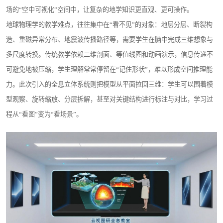
场的“空中可视化”空间中，让复杂的地学知识更直观、更可操作。
地球物理学的教学难点，往往集中在“看不见”的对象：地层分层、断裂构
造、重磁异常分布、地震波传播路径等，需要学生在脑中完成三维想象与
多尺度转换。传统教学依赖二维剖面、等值线图和动画演示，信息传递不
可避免地被压缩，学生理解常常停留在“记住形状”，难以形成空间推理能
力。此次引入的全息立体系统则把模型从平面拉回三维：学生可以围着模
型观察、旋转缩放、分层拆解，甚至对关键结构进行标注与对比，学习过
程从“看图”变为“看场景”。