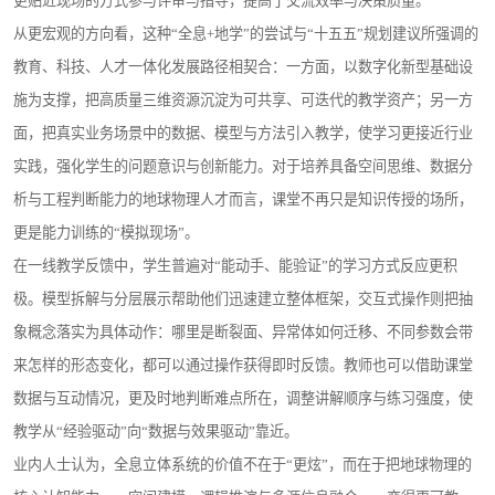
更贴近现场的方式参与评审与指导，提高了交流效率与决策质量。
从更宏观的方向看，这种“全息+地学”的尝试与“十五五”规划建议所强调的
教育、科技、人才一体化发展路径相契合：一方面，以数字化新型基础设
施为支撑，把高质量三维资源沉淀为可共享、可迭代的教学资产；另一方
面，把真实业务场景中的数据、模型与方法引入教学，使学习更接近行业
实践，强化学生的问题意识与创新能力。对于培养具备空间思维、数据分
析与工程判断能力的地球物理人才而言，课堂不再只是知识传授的场所，
更是能力训练的“模拟现场”。
在一线教学反馈中，学生普遍对“能动手、能验证”的学习方式反应更积
极。模型拆解与分层展示帮助他们迅速建立整体框架，交互式操作则把抽
象概念落实为具体动作：哪里是断裂面、异常体如何迁移、不同参数会带
来怎样的形态变化，都可以通过操作获得即时反馈。教师也可以借助课堂
数据与互动情况，更及时地判断难点所在，调整讲解顺序与练习强度，使
教学从“经验驱动”向“数据与效果驱动”靠近。
业内人士认为，全息立体系统的价值不在于“更炫”，而在于把地球物理的