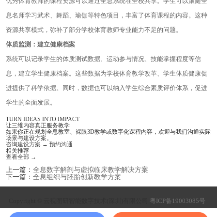
优秀体育教师的课程资源可以通过全息系统在全校共享。学生可以跟随全
息名师学习武术、舞蹈、瑜伽等特色项目，丰富了体育课程的内容。这种
资源共享模式，弥补了部分学校体育教师专业能力不足的问题。
体质监测：建立健康档案
系统可以记录学生的体质测试数据、运动参与情况、技能掌握程度等信
息，建立学生健康档案。这些数据为学校体育教学改革、学生体质健康促
进提供了科学依据。同时，数据也可以纳入学生综合素质评价体系，促进
学生的全面发展。
TURN IDEAS INTO IMPACT
让三维内容真正服务教学
如果你正在规划全息教室、裸眼3D教学或数字化课程内容，欢迎与我们沟通实际
场景与建设方案。
咨询建设方案
→
预约沟通
相关推荐
查看全部
→
上一篇：
全息数字解剖与虚拟临床教学解决方案
下一篇：
全息组织与胚胎创新教学方案
Copyright © 云视图研智能数字技术(深圳)有限公司
粤ICP备19003085号