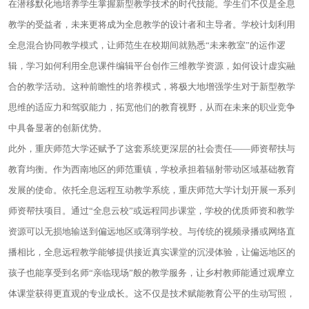
在潜移默化地培养学生掌握新型教学技术的时代技能。学生们不仅是全息
教学的受益者，未来更将成为全息教学的设计者和主导者。学校计划利用
全息混合协同教学模式，让师范生在校期间就熟悉“未来教室”的运作逻
辑，学习如何利用全息课件编辑平台创作三维教学资源，如何设计虚实融
合的教学活动。这种前瞻性的培养模式，将极大地增强学生对于新型教学
思维的适应力和驾驭能力，拓宽他们的教育视野，从而在未来的职业竞争
中具备显著的创新优势。
此外，重庆师范大学还赋予了这套系统更深层的社会责任——师资帮扶与
教育均衡。作为西南地区的师范重镇，学校承担着辐射带动区域基础教育
发展的使命。依托全息远程互动教学系统，重庆师范大学计划开展一系列
师资帮扶项目。通过“全息云校”或远程同步课堂，学校的优质师资和教学
资源可以无损地输送到偏远地区或薄弱学校。与传统的视频录播或网络直
播相比，全息远程教学能够提供接近真实课堂的沉浸体验，让偏远地区的
孩子也能享受到名师“亲临现场”般的教学服务，让乡村教师能通过观摩立
体课堂获得更直观的专业成长。这不仅是技术赋能教育公平的生动写照，