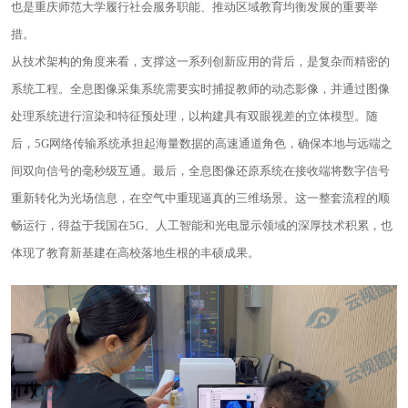
也是重庆师范大学履行社会服务职能、推动区域教育均衡发展的重要举
措。
从技术架构的角度来看，支撑这一系列创新应用的背后，是复杂而精密的
系统工程。全息图像采集系统需要实时捕捉教师的动态影像，并通过图像
处理系统进行渲染和特征预处理，以构建具有双眼视差的立体模型。随
后，5G网络传输系统承担起海量数据的高速通道角色，确保本地与远端之
间双向信号的毫秒级互通。最后，全息图像还原系统在接收端将数字信号
重新转化为光场信息，在空气中重现逼真的三维场景。这一整套流程的顺
畅运行，得益于我国在5G、人工智能和光电显示领域的深厚技术积累，也
体现了教育新基建在高校落地生根的丰硕成果。