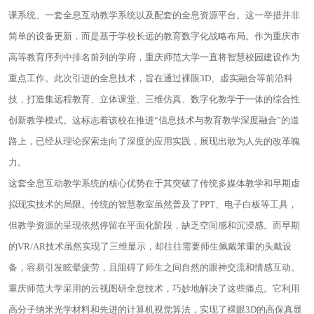
课系统、一套全息互动教学系统以及配套的全息资源平台。这一举措并非
简单的设备更新，而是基于学校长远的教育数字化战略布局。作为重庆市
高等教育序列中排名前列的学府，重庆师范大学一直将智慧校园建设作为
重点工作。此次引进的全息技术，旨在通过裸眼3D、虚实融合等前沿科
技，打造集远程教育、立体课堂、三维仿真、数字化教学于一体的综合性
创新教学模式。这标志着该校在推进“信息技术与教育教学深度融合”的道
路上，已经从理论探索走向了深度的应用实践，展现出敢为人先的改革魄
力。
这套全息互动教学系统的核心优势在于其突破了传统多媒体教学和早期虚
拟现实技术的局限。传统的智慧教室虽然普及了PPT、电子白板等工具，
但教学资源的呈现依然停留在平面化阶段，缺乏空间感和沉浸感。而早期
的VR/AR技术虽然实现了三维显示，却往往需要师生佩戴笨重的头戴设
备，容易引发眩晕疲劳，且阻碍了师生之间自然的眼神交流和情感互动。
重庆师范大学采用的云视图研全息技术，巧妙地解决了这些痛点。它利用
高分子纳米光学材料和先进的计算机视觉算法，实现了裸眼3D的高保真显