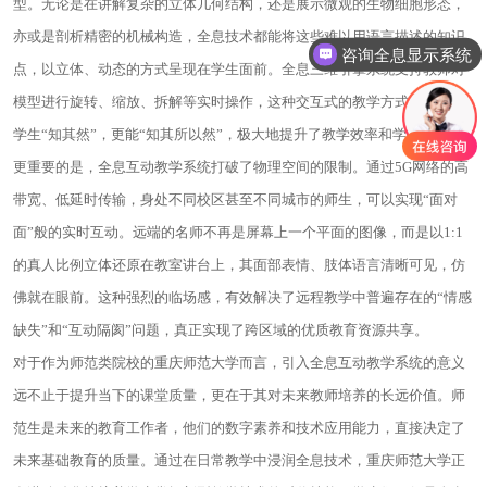
型。无论是在讲解复杂的立体几何结构，还是展示微观的生物细胞形态，
亦或是剖析精密的机械构造，全息技术都能将这些难以用语言描述的知识
咨询全息显示系统
点，以立体、动态的方式呈现在学生面前。全息三维引擎系统支持教师对
模型进行旋转、缩放、拆解等实时操作，这种交互式的教学方式，不仅让
学生“知其然”，更能“知其所以然”，极大地提升了教学效率和学习深度。
更重要的是，全息互动教学系统打破了物理空间的限制。通过5G网络的高
带宽、低延时传输，身处不同校区甚至不同城市的师生，可以实现“面对
面”般的实时互动。远端的名师不再是屏幕上一个平面的图像，而是以1:1
的真人比例立体还原在教室讲台上，其面部表情、肢体语言清晰可见，仿
佛就在眼前。这种强烈的临场感，有效解决了远程教学中普遍存在的“情感
缺失”和“互动隔阂”问题，真正实现了跨区域的优质教育资源共享。
对于作为师范类院校的重庆师范大学而言，引入全息互动教学系统的意义
远不止于提升当下的课堂质量，更在于其对未来教师培养的长远价值。师
范生是未来的教育工作者，他们的数字素养和技术应用能力，直接决定了
未来基础教育的质量。通过在日常教学中浸润全息技术，重庆师范大学正