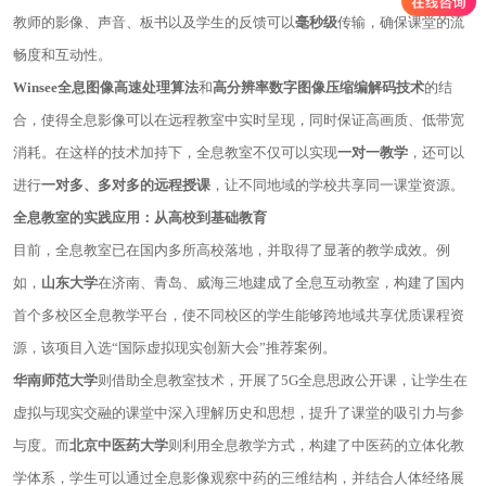
教师的影像、声音、板书以及学生的反馈可以
毫秒级
传输，确保课堂的流
畅度和互动性。
Winsee
全息图像高速处理算法
和
高分辨率数字图像压缩编解码技术
的结
合，使得全息影像可以在远程教室中实时呈现，同时保证高画质、低带宽
消耗。在这样的技术加持下，全息教室不仅可以实现
一对一教学
，还可以
进行
一对多、多对多的远程授课
，让不同地域的学校共享同一课堂资源。
全息教室的实践应用：从高校到基础教育
目前，全息教室已在国内多所高校落地，并取得了显著的教学成效。例
如，
山东大学
在济南、青岛、威海三地建成了全息互动教室，构建了国内
首个多校区全息教学平台，使不同校区的学生能够跨地域共享优质课程资
源，该项目入选“国际虚拟现实创新大会”推荐案例。
华南师范大学
则借助全息教室技术，开展了5G全息思政公开课，让学生在
虚拟与现实交融的课堂中深入理解历史和思想，提升了课堂的吸引力与参
与度。而
北京中医药大学
则利用全息教学方式，构建了中医药的立体化教
学体系，学生可以通过全息影像观察中药的三维结构，并结合人体经络展