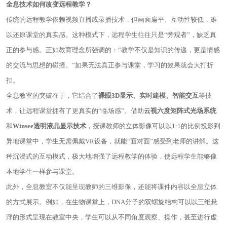
全息技术如何改变远程教学？
传统的远程教学依赖视频直播或录播技术，但画面扁平、互动性较低，难
以还原课堂的真实感。这种模式下，远程学生往往只是“旁观者”，缺乏真
正的参与感。正如教育理念所强调的：“教学不仅是知识的传递，更是情感
的交流与思想的碰撞。”如果无法真正参与课堂，学习的效果就会大打折
扣。
全息教室的突破在于，它结合了
裸眼
3D
显示、实时建模、智能交互
等技
术，让远程课堂拥有了更真实的“临场感”。借助
云视六度矩阵式光场系统
和
Winsee
透明液晶显示技术
，授课教师的立体影像可以以1:1的比例投影到
异地课堂中，学生无需佩戴VR设备，就能“面对面”感受到老师的讲解。这
种沉浸式的互动模式，极大地增强了远程教学的体验，使远程学生能够像
本地学生一样参与课堂。
此外，全息教室不仅能呈现教师的三维影像，还能将课件内容以全息立体
的方式展示。例如，在生物课堂上，DNA分子的双螺旋结构可以以三维悬
浮的形式呈现在教室中央，学生可以从不同角度观察、操作，甚至进行虚