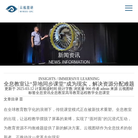
跳到文章正文
新闻资讯
NEWS INFORMATION
INSIGHTS / IMMERSIVE LEARNING
全息教室让“异地同步课堂”成为现实，解决资源分配难题
更新于 2025-03-12
计算阅读时间
统计字数
浏览量
966
作者
admin
来源 云视图研
标签
全息资讯
全息教室
高等教育
远程教学
全息课堂
文章目录
☰
在全球教育数字化的浪潮下，传统课堂模式正在被新技术重塑。全息教室
的出现，让远程教学摆脱了屏幕的束缚，实现了“面对面”的沉浸式互动，
为教育资源不均衡难题提供了新的解决方案。云视图研作为全息技术的创
新者，正推动这一变革走向现实。