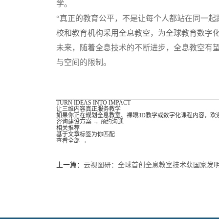
学。
“真正的教育公平，不是让每个人都站在同一起
校和教育机构采用全息教空，为全球教育数字
未来，随着全息技术的不断进步，全息教空有
与空间的限制。
TURN IDEAS INTO IMPACT
让三维内容真正服务教学
如果你正在规划全息教室、裸眼3D教学或数字化课程内容，欢
咨询建设方案
→
预约沟通
相关推荐
基于文章标签为你匹配
查看全部
→
上一篇：
云视图研：全球首创全息教室技术获国家发