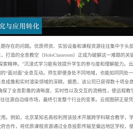
长期存在的问题。优质师资、实验设备和课程资源往往集中于头
造的全息教空（HoloClassroom）正成为破解这一难题的关
探索精神。”沉浸式学习能有效提升学生的参与度和理解能力。
的“面对面”全息互动。师生即便身处不同地域，也能如同同处
全息成像和实时渲染领域的深耕。据悉，该公司已获得数十项全息
术确保了全息影像的清晰度、实时性以及交互的流畅性，使远程教
术往往源自边缘市场，最终引发整个行业的变革。云视图研正是
应用。例如，北京某知名高校利用该技术开展跨学科联合教学，
政府合作，将优质课程资源通过全息投影传输至偏远地区学校，