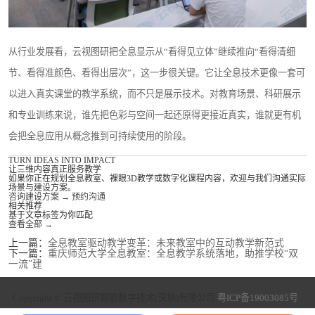
从行业发展看，云视图研把全息显示从“看得见立体”继续推向“看得清细
节、看得准颜色、看得出层次”，这一步很关键。它让全息技术更像一套可
以进入真实课堂的教学系统，而不只是展示技术。对教育场景、科研展示
和专业训练来说，谁先把色彩与空间一起还原得更接近真实，谁就更有机
会把全息应用从概念推到可持续使用的阶段。
TURN IDEAS INTO IMPACT
让三维内容真正服务教学
如果你正在规划全息教室、裸眼3D教学或数字化课程内容，欢迎与我们沟通实际
场景与建设方案。
咨询建设方案
→
预约沟通
相关推荐
基于文章标签为你匹配
查看全部
→
上一篇：
全息教室驱动教学变革：未来教室中的互动教学新范式
下一篇：
重庆师范大学全息教室：全息教学系统落地，助推学校“双
一流”建
Copyright © 云视图研智能数字技术(深圳)有限公司
粤ICP备19003085号