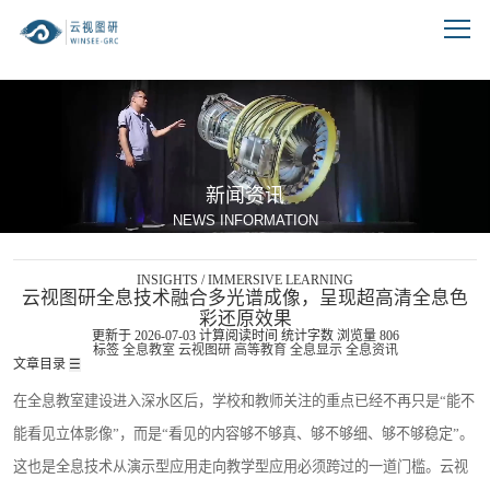
跳到文章正文
新闻资讯
NEWS INFORMATION
INSIGHTS / IMMERSIVE LEARNING
云视图研全息技术融合多光谱成像，呈现超高清全息色
彩还原效果
更新于 2026-07-03
计算阅读时间
统计字数
浏览量
806
标签
全息教室
云视图研
高等教育
全息显示
全息资讯
文章目录
☰
在全息教室建设进入深水区后，学校和教师关注的重点已经不再只是“能不
能看见立体影像”，而是“看见的内容够不够真、够不够细、够不够稳定”。
这也是全息技术从演示型应用走向教学型应用必须跨过的一道门槛。云视