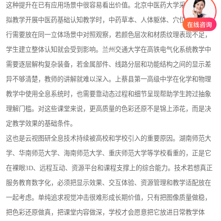
这种提升在已有应用场景中很容易看出价值。北京中医药大学采用全息虚
拟教学开展中医药基础认知教学时，中药草本、人体躯体、穴位与经络运
行需要放在同一立体场景中对照观察，若颜色层次和材质纹理表现不足，
学生建立整体认知就会受到影响。兰州交通大学在高铁电气化系统教学中
需要逐层解构复杂装备，若金属部件、线路分层和功能结构之间的显示差
异不够清楚，教师的讲解就难以深入。上蔡县第一高级中学在化学和物理
教学中使用全息系统时，也需要靠动态过程和细节呈现帮助学生跨过抽象
理解门槛。对这些课堂来说，更高质量的色彩还原不是锦上添花，而是决
定教学效果的基础条件。
这也是云视图研全息技术持续被高校和学校引入的重要原因。湖南师范大
学、华南师范大学、海南师范大学、重庆师范大学等学校看重的，正是它
在裸眼3D、远程互动、资源平台和课程支撑上的综合能力。技术若想真正
服务教育数字化，必须把显示效果、交互体验、资源管理和教学适配放在
一起考虑。单纯追求视觉冲击很难形成长期价值，只有把图像质量做稳，
把色彩还原做真，把课堂内容做深，学校才会愿意把它放进日常教学体