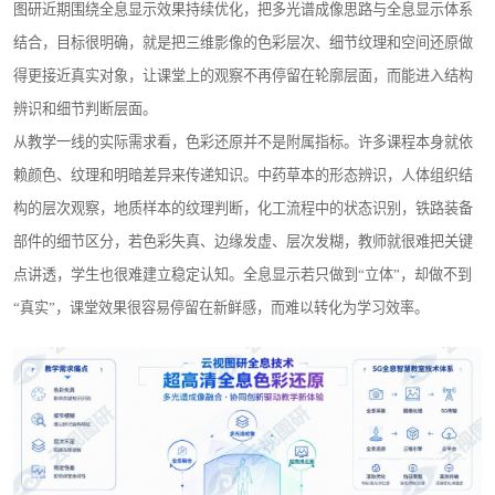
图研近期围绕全息显示效果持续优化，把多光谱成像思路与全息显示体系
结合，目标很明确，就是把三维影像的色彩层次、细节纹理和空间还原做
得更接近真实对象，让课堂上的观察不再停留在轮廓层面，而能进入结构
辨识和细节判断层面。
从教学一线的实际需求看，色彩还原并不是附属指标。许多课程本身就依
赖颜色、纹理和明暗差异来传递知识。中药草本的形态辨识，人体组织结
构的层次观察，地质样本的纹理判断，化工流程中的状态识别，铁路装备
部件的细节区分，若色彩失真、边缘发虚、层次发糊，教师就很难把关键
点讲透，学生也很难建立稳定认知。全息显示若只做到“立体”，却做不到
“真实”，课堂效果很容易停留在新鲜感，而难以转化为学习效率。