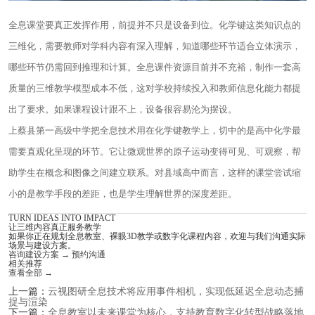
全息课堂要真正发挥作用，前提并不只是设备到位。化学键这类知识点的
三维化，需要教师对学科内容有深入理解，知道哪些环节适合立体演示，
哪些环节仍需回到推理和计算。全息课件资源目前并不充裕，制作一套高
质量的三维教学模型成本不低，这对学校持续投入和教师信息化能力都提
出了要求。如果课程设计跟不上，设备很容易沦为摆设。
上蔡县第一高级中学把全息技术用在化学键教学上，切中的是高中化学最
需要直观化呈现的环节。它让微观世界的原子运动变得可见、可观察，帮
助学生在概念和图像之间建立联系。对县域高中而言，这样的课堂尝试缩
小的是教学手段的差距，也是学生理解世界的深度差距。
TURN IDEAS INTO IMPACT
让三维内容真正服务教学
如果你正在规划全息教室、裸眼3D教学或数字化课程内容，欢迎与我们沟通实际
场景与建设方案。
咨询建设方案
→
预约沟通
相关推荐
查看全部
→
上一篇：
云视图研全息技术将应用事件相机，实现低延迟全息动态捕
捉与渲染
下一篇：
全息教室以未来课堂为核心，支持教育数字化转型战略落地