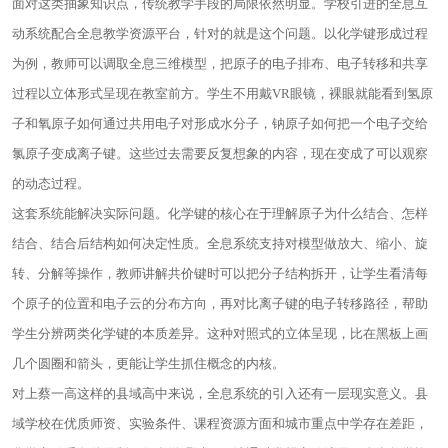
面对这类抽象知识点，传统教学手段的局限依然明显。学校引进的全息互
动系统配合全息教学资源平台，针对的就是这个问题。以化学键形成过程
为例，教师可以调取全息三维模型，把原子的电子排布、电子转移和共享
过程以立体形式呈现在教室前方。学生不用戴VR眼镜，裸眼就能看到氢原
子和氧原子如何通过共用电子对形成水分子，钠原子如何把一个电子交给
氯原子变成离子键。这些过去需要反复想象的内容，现在变成了可以观察
的动态过程。
这套系统能解决实际问题。化学键的核心在于理解原子为什么结合、怎样
结合、结合后结构如何决定性质。全息系统支持对模型做放大、缩小、旋
转、分解等操作，教师讲解共价键时可以把分子结构拆开，让学生看清每
个原子的位置和电子云的分布方向，再对比离子键的电子转移路径，帮助
学生分辨两类化学键的本质差异。这种对照式的立体呈现，比在黑板上画
几个圆圈和箭头，更能让学生抓住概念的内核。
对上蔡一高这样的县域高中来说，全息系统的引入还有一层现实意义。县
域学校在优质师资、实验条件、课程资源方面和城市重点中学存在差距，