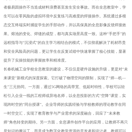
者极易因操作不当造成材料浪费甚至发生安全事故。而在全息教室中，学
生可以在零风险的虚拟环境中反复练习高难度的焊接操作。系统通过多模
态交互终端实时捕捉学生的手部动作，并以高保真的全息影像反馈焊接效
果。熔池的变化、焊缝的成型，都与真实场景高度一致。这种“手把手”的
远程指导与“沉浸式”的自主学习相结合的模式，不仅彻底解决了耗材昂贵
和安全风险高的问题，更让学生在反复试错中快速掌握了核心技能，显著
提升了实操技能的掌握效率和精准度。
长春机械工业学校全息教室的建设，不仅仅是硬件设施的升级，更是对“未
来课堂”新模式的深度探索。它打破了物理空间的限制，实现了“师—机—
生”三元协同。一方面，通过5G网络的高带宽、低延时特性，学校可以轻
松引入企业一线的工程师或异地名师，以全息投影的方式“空降”课堂，实
现跨时空的“同台授课”。企业导师的实践经验与学校教师的理论教学在同
一时空交汇，实现了教育教学与产业需求的深度融合，回应了“未来教
师”角色转变的期待。另一方面，全息课件创作平台的应用，让教师不再只
是知识的搬运工，而是成为数字化教学资源的开发者和设计者。教师可以