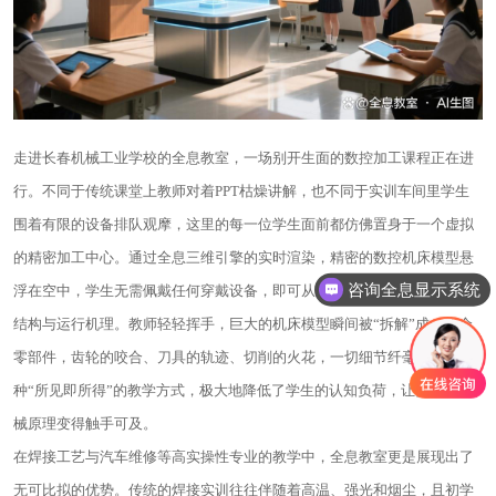
走进长春机械工业学校的全息教室，一场别开生面的数控加工课程正在进
行。不同于传统课堂上教师对着PPT枯燥讲解，也不同于实训车间里学生
围着有限的设备排队观摩，这里的每一位学生面前都仿佛置身于一个虚拟
的精密加工中心。通过全息三维引擎的实时渲染，精密的数控机床模型悬
咨询全息显示系统
浮在空中，学生无需佩戴任何穿戴设备，即可从任意角度观察机床的内部
结构与运行机理。教师轻轻挥手，巨大的机床模型瞬间被“拆解”成一个个
零部件，齿轮的咬合、刀具的轨迹、切削的火花，一切细节纤毫毕现。这
种“所见即所得”的教学方式，极大地降低了学生的认知负荷，让复杂的机
械原理变得触手可及。
在焊接工艺与汽车维修等高实操性专业的教学中，全息教室更是展现出了
无可比拟的优势。传统的焊接实训往往伴随着高温、强光和烟尘，且初学