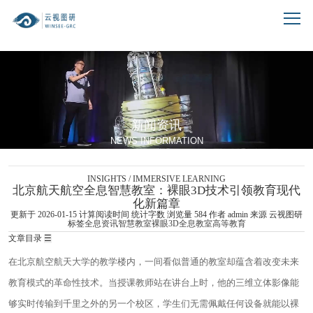
跳到文章正文
新闻资讯
NEWS INFORMATION
INSIGHTS / IMMERSIVE LEARNING
北京航天航空全息智慧教室：裸眼3D技术引领教育现代
化新篇章
更新于 2026-01-15
计算阅读时间
统计字数
浏览量
584
作者
admin
来源 云视图研
标签
全息资讯
智慧教室
裸眼3D
全息教室
高等教育
文章目录
☰
在北京航空航天大学的教学楼内，一间看似普通的教室却蕴含着改变未来
教育模式的革命性技术。当授课教师站在讲台上时，他的三维立体影像能
够实时传输到千里之外的另一个校区，学生们无需佩戴任何设备就能以裸