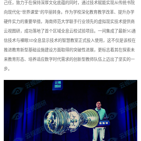
己任，致力于在保持深厚文化底蕴的同时，通过技术赋能实现从传统书院
向现代化“世界课堂”的华丽转身。作为学校深化教育教学改革、提升办学
硬件实力的重要举措，海南师范大学联手行业领先的虚拟现实技术提供商
云视图研，成功落地了首个区域全息云校试验项目。一间集成了最新5G通
信技术与裸眼3D全息显示技术的智慧教室正式投入使用，这不仅是该校在
推进教育新型基础设施建设方面取得的突破性进展，更标志着其在探索未
来教育形态、培养适应数字时代需求的创新型教师队伍上迈出了坚实的一
步。