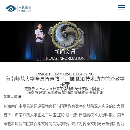
跳到文章正文
新闻资讯
NEWS INFORMATION
INSIGHTS / IMMERSIVE LEARNING
海南师范大学全息智慧教室，裸眼3D技术助力前沿教学
探索
更新于 2025-12-29
计算阅读时间
统计字数
浏览量
751
标签
裸眼3D
高等教育
5G通信
智慧教室
全息资讯
文章目录
☰
在海南自由贸易港建设蓬勃兴起与国家教育数字化战略深入实施的宏大背
景下，海南师范大学正处于冲击国家“双一流”建设高校的关键时期。这所
承载着琼台书院数百年文脉的高等学府，始终将传承文明与开拓创新视为