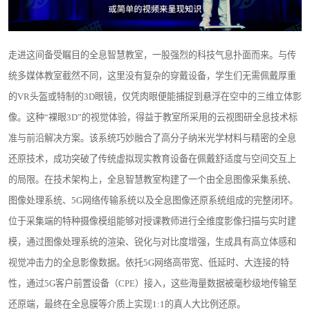
走进这间备受瞩目的全息智慧教室，一股强烈的科技气息扑面而来。与传
统多媒体教室截然不同，这里没有复杂的穿戴设备，学生们无需佩戴厚重
的VR头盔或特制的3D眼镜，仅凭肉眼便能捕捉到悬浮在空中的三维立体影
像。这种“裸眼3D”的视觉体验，得益于教室所采用的云视图研全息技术标
准与前沿解决方案。该系统巧妙融合了高分子纳米光学材料与精密的全息
还原技术，成功突破了传统虚拟现实教育设备在佩戴舒适度与空间交互上
的局限。在技术架构上，全息智慧教室构建了一个由全息图像采集系统、
图像处理系统、5G网络传输系统以及全息图像还原系统组成的完整闭环。
位于采集端的特种摄像模组能够对授课教师进行全维度影像扫描与实时建
模，通过图像处理系统的渲染、锐化与对比度增强，生成具有高立体感和
视觉冲击力的全息影像数据。依托5G网络高带宽、低延时、大连接的特
性，通过5G客户前置设备（CPE）接入，这些海量数据被毫秒级地传输至
还原端，最终在全息膜等介质上实现1:1的真人大比例还原。