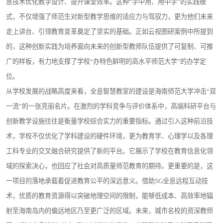
息技术优化教学设计、提升课堂效率。这种“学中用、用中学”的实践模
式，不仅增强了师范生对新型教学思维的适应力与驾驭力，更为他们未来
走上讲台、引领教育变革奠定了坚实的基础。正如云视图研案例中所提到
的，这种创新实践为培养面向未来的创新型教师队伍提供了可复制、可推
广的样板，有力地支撑了学校“办特色鲜明的高水平师范大学”的办学定
位。
从学校发展的战略高度来看，全息智慧教室的建设是海南师范大学冲击“双
一流”的一张亮丽名片。在激烈的学科竞争与评价体系中，高端科研平台与
创新教学设施往往是衡量学校综合实力的重要指标。通过引入这种前沿技
术，学校不仅优化了学科建设的硬件环境，更为教育学、心理学以及各理
工科专业的交叉融合研究提供了新的平台。它展示了学校在教育信息化领
域的探索决心，也回应了社会对高质量师范教育的期待。更重要的是，这
一项目的落地承载着促进教育公平的深远意义。借助5G全息远程互动技
术，优质的教育资源得以突破地理空间的限制，能够低成本、高效率地辐
射至海南岛内的偏远地区乃至更广泛的区域。未来，城市名校的资深教师