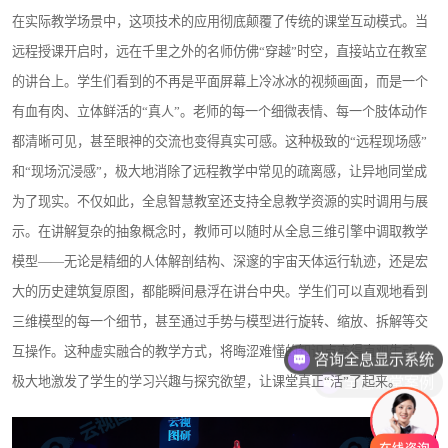
在实际教学场景中，这项技术的应用彻底颠覆了传统的课堂互动模式。当
远程授课开启时，远在千里之外的名师仿佛“穿越”时空，直接站立在教室
的讲台上。学生们看到的不再是平面屏幕上冷冰冰的视频画面，而是一个
有血有肉、立体鲜活的“真人”。老师的每一个细微表情、每一个肢体动作
都清晰可见，甚至眼神的交流也变得真实可感。这种极致的“远程现场感”
和“现场沉浸感”，极大地消除了远程教学中常见的疏离感，让异地同堂成
为了现实。不仅如此，全息智慧教室还支持全息教学资源的实时调用与展
示。在讲解复杂的抽象概念时，教师可以随时从全息三维引擎中调取教学
模型——无论是精细的人体解剖结构、深邃的宇宙天体运行轨迹，还是宏
大的历史建筑复原图，都能瞬间悬浮在讲台中央。学生们可以直观地看到
三维模型的每一个细节，甚至通过手势与模型进行旋转、缩放、拆解等交
咨询全息显示系统
互操作。这种虚实融合的教学方式，将晦涩难懂的知识点变得直观生动，
全息课堂案例
极大地激发了学生的学习兴趣与探究欲望，让课堂真正“活”了起来。