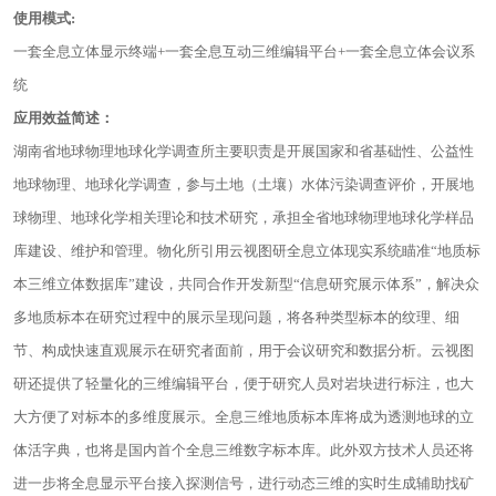
使用模式
:
一
套全息
立体显示终端
+
一套全息互动
三维编辑平台
+
一套
全息
立体会议系
统
应用效益简述：
湖南省地球物理地球化学调查所主要职责是开展国家和省基础性、公益性
地球物理、地球化学调查，参与土地（土壤）水体污染调查评价，开展地
球物理、地球化学相关理论和技术研究，承担全省地球物理地球化学样品
库建设、维护和管理。
物化所引用云视图研全息立体现实系统瞄准“地质标
本三维立体数据库”建设，共同合作开发新型“信息研究展示体系”，解决众
多地质标本在研究过程中的展示呈现问题，将各种类型标本的纹理、细
节、构成快速直观展示在研究者面前，用于会议研究和数据分析。
云视图
研还提供了轻量化的三维编辑平台，便于研究人员对岩块进行标注，也大
大方便了对标本的多维度展示。
全息三维
地质标本库将成为透测地球的
立
体
活字典，也将是国内首个全息三维数字标本库。此外
双方技术人员还
将
进一步将
全息显示平台接入探测信号，进行动态三维的实时生成辅助找矿